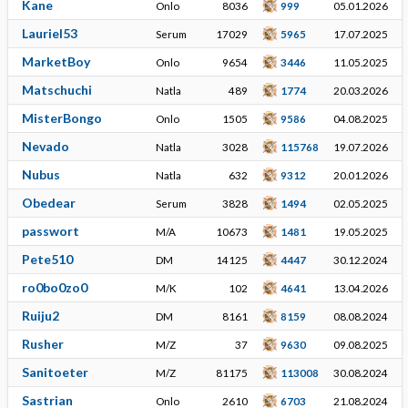
Kane
Onlo
8036
999
05.01.2026
Lauriel53
Serum
17029
5965
17.07.2025
MarketBoy
Onlo
9654
3446
11.05.2025
Matschuchi
Natla
489
1774
20.03.2026
MisterBongo
Onlo
1505
9586
04.08.2025
Nevado
Natla
3028
115768
19.07.2026
Nubus
Natla
632
9312
20.01.2026
Obedear
Serum
3828
1494
02.05.2025
passwort
M/A
10673
1481
19.05.2025
Pete510
DM
14125
4447
30.12.2024
ro0bo0zo0
M/K
102
4641
13.04.2026
Ruiju2
DM
8161
8159
08.08.2024
Rusher
M/Z
37
9630
09.08.2025
Sanitoeter
M/Z
81175
113008
30.08.2024
Sastrian
Onlo
2610
6703
21.08.2024