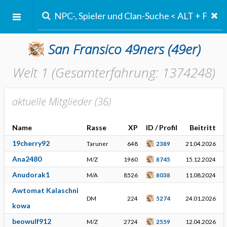
San Fransico 49ners
(49er)
Welt 1 (Gesamterfahrung: 1374248)
aktuelle Mitglieder (
36
)
Name
Rasse
XP
ID / Profil
Beitritt
19cherry92
Taruner
648
2389
21.04.2026
Ana2480
M/Z
1960
8745
15.12.2024
Anudorak1
M/A
8526
8038
11.08.2024
Awtomat Kalaschni
DM
224
5274
24.01.2026
kowa
beowulf912
M/Z
2724
2559
12.04.2026