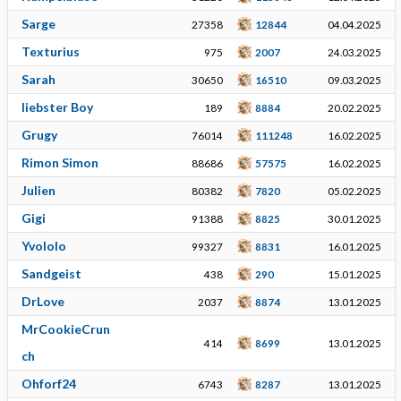
Sarge
27358
12844
04.04.2025
Texturius
975
2007
24.03.2025
Sarah
30650
16510
09.03.2025
liebster Boy
189
8884
20.02.2025
Grugy
76014
111248
16.02.2025
Rimon Simon
88686
57575
16.02.2025
Julien
80382
7820
05.02.2025
Gigi
91388
8825
30.01.2025
Yvololo
99327
8831
16.01.2025
Sandgeist
438
290
15.01.2025
DrLove
2037
8874
13.01.2025
MrCookieCrun
414
8699
13.01.2025
ch
Ohforf24
6743
8287
13.01.2025