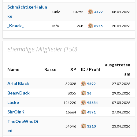
SchmächtigerHalun
Onlo
10792
4172
08.01.2026
ke
_Knack_
M/K
268
8915
20.01.2026
ehemalige Mitglieder (
150
)
ausgetreten
Name
Rasse
XP
ID / Profil
am
Arial Black
32028
9692
27.07.2026
BeasyDuck
8055
36
29.05.2026
Lücke
124220
95631
07.05.2026
ShrOinK
16664
4391
27.04.2026
TheOneWhoDi
54546
3210
23.04.2026
ed