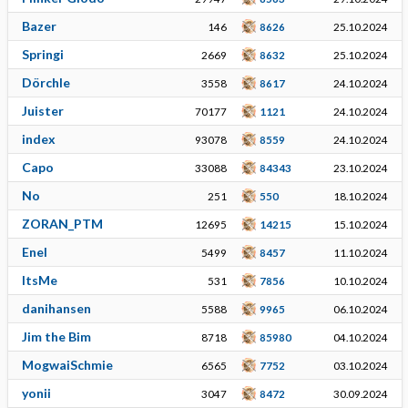
Bazer
146
8626
25.10.2024
Springi
2669
8632
25.10.2024
Dörchle
3558
8617
24.10.2024
Juister
70177
1121
24.10.2024
index
93078
8559
24.10.2024
Capo
33088
84343
23.10.2024
No
251
550
18.10.2024
ZORAN_PTM
12695
14215
15.10.2024
Enel
5499
8457
11.10.2024
ItsMe
531
7856
10.10.2024
danihansen
5588
9965
06.10.2024
Jim the Bim
8718
85980
04.10.2024
MogwaiSchmie
6565
7752
03.10.2024
yonii
3047
8472
30.09.2024