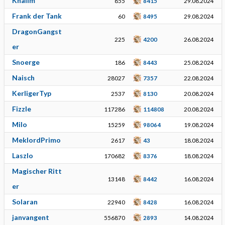
Khalim
855
8415
29.08.2024
Frank der Tank
60
8495
29.08.2024
DragonGangst
225
4200
26.08.2024
er
Snoerge
186
8443
25.08.2024
Naisch
28027
7357
22.08.2024
KerligerTyp
2537
8130
20.08.2024
Fizzle
117286
114808
20.08.2024
Milo
15259
98064
19.08.2024
MeklordPrimo
2617
43
18.08.2024
Laszlo
170682
8376
18.08.2024
Magischer Ritt
13148
8442
16.08.2024
er
Solaran
22940
8428
16.08.2024
janvangent
556870
2893
14.08.2024