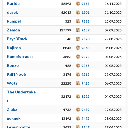
Karida
58593
9165
26.11.2025
durek
62015
1201
21.10.2025
Rumpel
323
9686
15.09.2025
Zemon
137799
9657
07.09.2025
Psyc0Duck
40
9520
29.08.2025
Kajiron
8843
9353
05.08.2025
Kampfstrauss
3886
9272
04.08.2025
Bonzo
468
9268
02.08.2025
Kill1Noob
3176
9265
29.07.2025
Wots
22228
9425
06.07.2025
The Undertake
32172
3252
04.07.2025
r
Zlukx
4732
9459
29.06.2025
nuknuk
13192
9472
28.06.2025
Grins3katze
2632
9347
27.06.2025