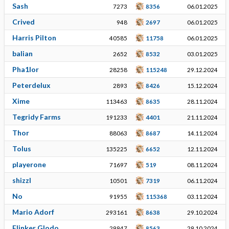
Sash
7273
8356
06.01.2025
Crived
948
2697
06.01.2025
Harris Pilton
40585
11758
06.01.2025
balian
2652
8532
03.01.2025
Pha1lor
28258
115248
29.12.2024
Peterdelux
2893
8426
15.12.2024
Xime
113463
8635
28.11.2024
Tegridy Farms
191233
4401
21.11.2024
Thor
88063
8687
14.11.2024
Tolus
135225
6652
12.11.2024
playerone
71697
519
08.11.2024
shizzl
10501
7319
06.11.2024
No
91955
115368
03.11.2024
Mario Adorf
293161
8638
29.10.2024
Flinker Glodo
29947
8563
29.10.2024