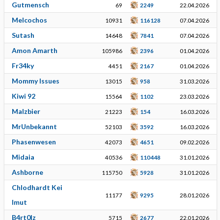
Gutmensch
69
2249
22.04.2026
Melcochos
10931
116128
07.04.2026
Sutash
14648
7841
07.04.2026
Amon Amarth
105986
2396
01.04.2026
Fr34ky
4451
2167
01.04.2026
Mommy Issues
13015
958
31.03.2026
Kiwi 92
15564
1102
23.03.2026
Malzbier
21223
154
16.03.2026
MrUnbekannt
52103
3592
16.03.2026
Phasenwesen
42073
4651
09.02.2026
Midaia
40536
110448
31.01.2026
Ashborne
115750
5928
31.01.2026
Chlodhardt Kei
11177
9295
28.01.2026
lmut
B4rt0lz
5715
2677
22.01.2026