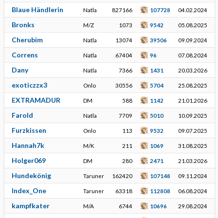
Blaue Händlerin
Natla
827166
107728
04.02.2024
Bronks
M/Z
1073
9542
05.08.2025
Cherubim
Natla
13074
39506
09.09.2024
Correns
Natla
67404
96
07.08.2024
Dany
Natla
7366
1431
20.03.2026
exoticzzx3
Onlo
30556
5704
25.08.2025
EXTRAMADUR
DM
588
1142
21.01.2026
Farold
Natla
7709
5010
10.09.2025
Furzkissen
Onlo
113
9532
09.07.2025
Hannah7k
M/K
211
1069
31.08.2025
Holger069
DM
280
2471
21.03.2026
Hundekönig
Taruner
162420
107148
09.11.2024
Index_One
Taruner
63318
112808
06.08.2024
kampfkater
M/A
6744
10696
29.08.2024