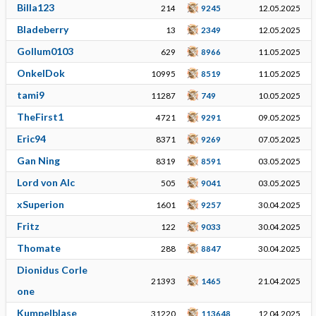
Billa123
214
9245
12.05.2025
Bladeberry
13
2349
12.05.2025
Gollum0103
629
8966
11.05.2025
OnkelDok
10995
8519
11.05.2025
tami9
11287
749
10.05.2025
TheFirst1
4721
9291
09.05.2025
Eric94
8371
9269
07.05.2025
Gan Ning
8319
8591
03.05.2025
Lord von Alc
505
9041
03.05.2025
xSuperion
1601
9257
30.04.2025
Fritz
122
9033
30.04.2025
Thomate
288
8847
30.04.2025
Dionidus Corle
21393
1465
21.04.2025
one
Kumpelblase
31220
113648
12.04.2025