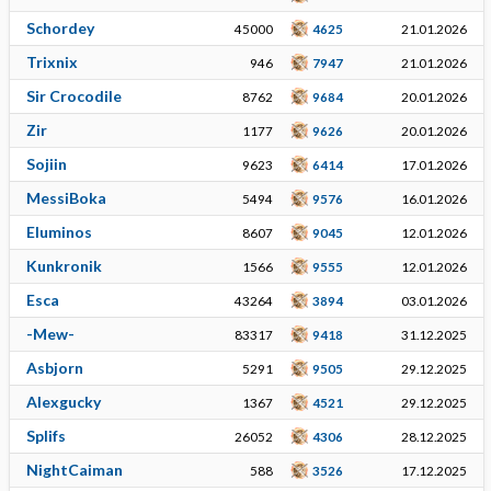
Schordey
45000
4625
21.01.2026
Trixnix
946
7947
21.01.2026
Sir Crocodile
8762
9684
20.01.2026
Zir
1177
9626
20.01.2026
Sojiin
9623
6414
17.01.2026
MessiBoka
5494
9576
16.01.2026
Eluminos
8607
9045
12.01.2026
Kunkronik
1566
9555
12.01.2026
Esca
43264
3894
03.01.2026
-Mew-
83317
9418
31.12.2025
Asbjorn
5291
9505
29.12.2025
Alexgucky
1367
4521
29.12.2025
Splifs
26052
4306
28.12.2025
NightCaiman
588
3526
17.12.2025