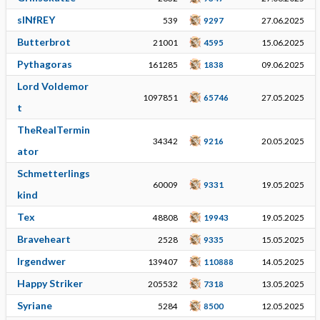
sINfREY
539
9297
27.06.2025
Butterbrot
21001
4595
15.06.2025
Pythagoras
161285
1838
09.06.2025
Lord Voldemor
1097851
65746
27.05.2025
t
TheRealTermin
34342
9216
20.05.2025
ator
Schmetterlings
60009
9331
19.05.2025
kind
Tex
48808
19943
19.05.2025
Braveheart
2528
9335
15.05.2025
Irgendwer
139407
110888
14.05.2025
Happy Striker
205532
7318
13.05.2025
Syriane
5284
8500
12.05.2025