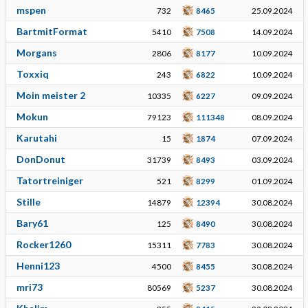
mspen
732
8465
25.09.2024
BartmitFormat
5410
7508
14.09.2024
Morgans
2806
8177
10.09.2024
Toxxiq
243
6822
10.09.2024
Moin meister 2
10335
6227
09.09.2024
Mokun
79123
111348
08.09.2024
Karutahi
15
1874
07.09.2024
DonDonut
31739
8493
03.09.2024
Tatortreiniger
521
8299
01.09.2024
Stille
14879
12394
30.08.2024
Bary61
125
8490
30.08.2024
Rocker1260
15311
7783
30.08.2024
Henni123
4500
8455
30.08.2024
mri73
80569
5237
30.08.2024