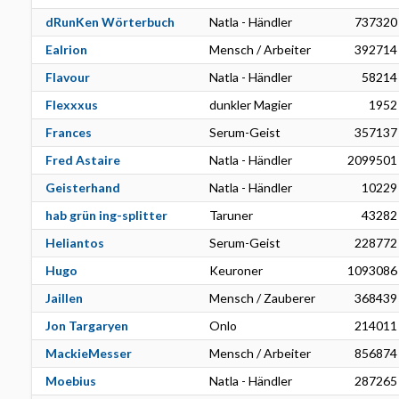
dRunKen Wörterbuch
Natla - Händler
737320
Ealrion
Mensch / Arbeiter
392714
Flavour
Natla - Händler
58214
Flexxxus
dunkler Magier
1952
Frances
Serum-Geist
357137
Fred Astaire
Natla - Händler
2099501
Geisterhand
Natla - Händler
10229
hab grün ing-splitter
Taruner
43282
Heliantos
Serum-Geist
228772
Hugo
Keuroner
1093086
Jaillen
Mensch / Zauberer
368439
Jon Targaryen
Onlo
214011
MackieMesser
Mensch / Arbeiter
856874
Moebius
Natla - Händler
287265