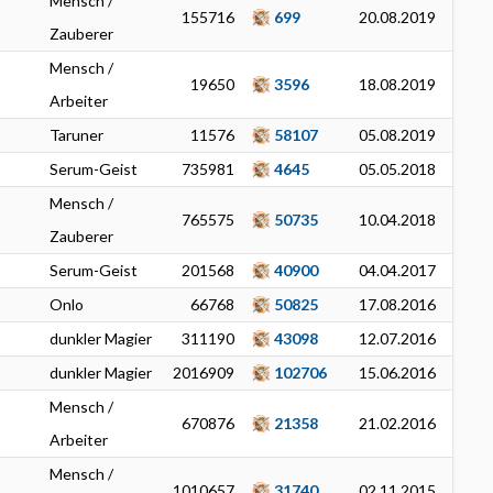
Mensch /
155716
699
20.08.2019
Zauberer
Mensch /
19650
3596
18.08.2019
Arbeiter
Taruner
11576
58107
05.08.2019
Serum-Geist
735981
4645
05.05.2018
Mensch /
765575
50735
10.04.2018
Zauberer
Serum-Geist
201568
40900
04.04.2017
Onlo
66768
50825
17.08.2016
dunkler Magier
311190
43098
12.07.2016
dunkler Magier
2016909
102706
15.06.2016
Mensch /
670876
21358
21.02.2016
Arbeiter
Mensch /
1010657
31740
02.11.2015