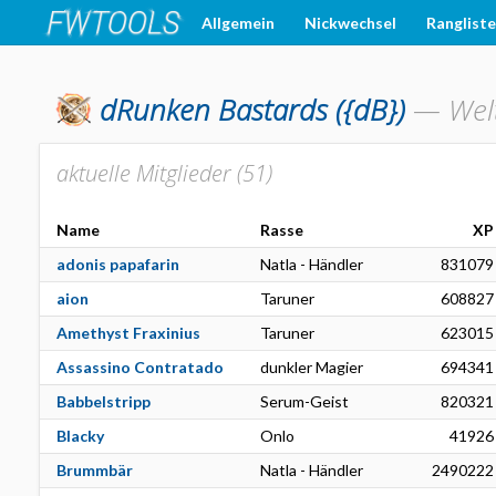
Allgemein
Nickwechsel
Ranglist
dRunken Bastards
({dB})
—
Welt
aktuelle Mitglieder (
51
)
Name
Rasse
XP
adonis papafarin
Natla - Händler
831079
aion
Taruner
608827
Amethyst Fraxinius
Taruner
623015
Assassino Contratado
dunkler Magier
694341
Babbelstripp
Serum-Geist
820321
Blacky
Onlo
41926
Brummbär
Natla - Händler
2490222