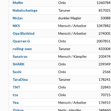
Muffin
Onlo
1260784
Nebelschwinge
Taruner
857025
Niclas
dunkler Magier
50088
NKS
Mensch / Arbeiter
1047882
Opa Blutkind
Mensch / Arbeiter
274005
Quarren G
Onlo
2007851
rolling-own
Taruner
433004
Sanatras
Mensch / Kämpfer
203474
SHARK
Onlo
239349
Sushi
Onlo
2564
TaraDina
Taruner
178241
TNT
Onlo
32843
tzu
Onlo
70715
Yea
Mensch / Arbeiter
176915
Zirkon
Natla - Händler
248460