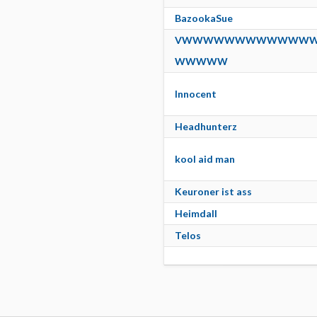
BazookaSue
VWWWWWWWWWWWW
WWWWW
Innocent
Headhunterz
kool aid man
Keuroner ist ass
Heimdall
Telos