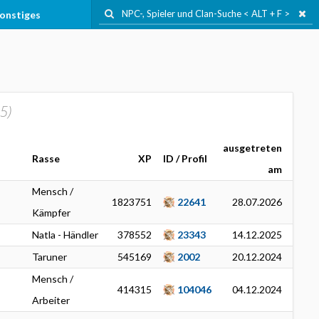
onstiges
5
)
ausgetreten
Rasse
XP
ID / Profil
am
Mensch /
1823751
22641
28.07.2026
Kämpfer
Natla - Händler
378552
23343
14.12.2025
Taruner
545169
2002
20.12.2024
Mensch /
414315
104046
04.12.2024
Arbeiter