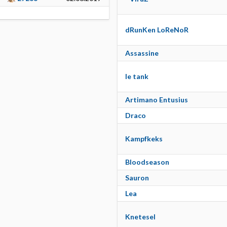
dRunKen LoReNoR
Assassine
le tank
Artimano Entusius
Draco
Kampfkeks
Bloodseason
Sauron
Lea
Knetesel