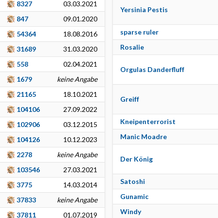
8327
03.03.2021
Yersinia Pestis
847
09.01.2020
sparse ruler
54364
18.08.2016
Rosalie
31689
31.03.2020
558
02.04.2021
Orgulas Danderfluff
1679
keine Angabe
21165
18.10.2021
Greiff
104106
27.09.2022
Kneipenterrorist
102906
03.12.2015
Manic Moadre
104126
10.12.2023
2278
keine Angabe
Der König
103546
27.03.2021
Satoshi
3775
14.03.2014
Gunamic
37833
keine Angabe
Windy
37811
01.07.2019