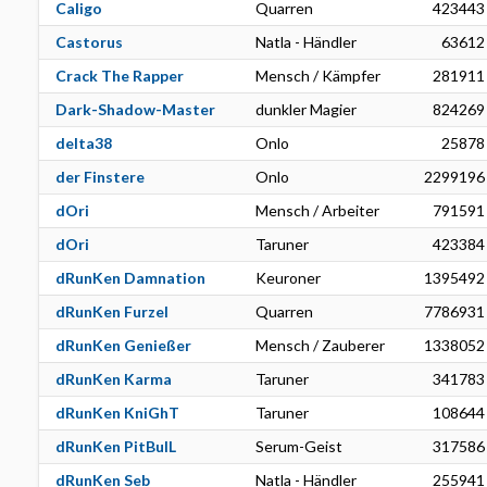
Caligo
Quarren
423443
Castorus
Natla - Händler
63612
Crack The Rapper
Mensch / Kämpfer
281911
Dark-Shadow-Master
dunkler Magier
824269
delta38
Onlo
25878
der Finstere
Onlo
2299196
dOri
Mensch / Arbeiter
791591
dOri
Taruner
423384
dRunKen Damnation
Keuroner
1395492
dRunKen Furzel
Quarren
7786931
dRunKen Genießer
Mensch / Zauberer
1338052
dRunKen Karma
Taruner
341783
dRunKen KniGhT
Taruner
108644
dRunKen PitBulL
Serum-Geist
317586
dRunKen Seb
Natla - Händler
255941