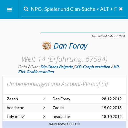
Dan Foray
Welt 14 (Erfahrung: 67584)
Onlo
/
Clan:
Die Chaos Brigade
/
XP-Graph erstellen
/
XP-
Ziel-Grafik erstellen
Umbenennungen und Account-Verlauf (
3
)
Zaesh
Dan Foray
28.12.2019
headache
Zaesh
15.02.2013
lady of evil
headache
18.10.2012
NAMENSWECHSEL: 3