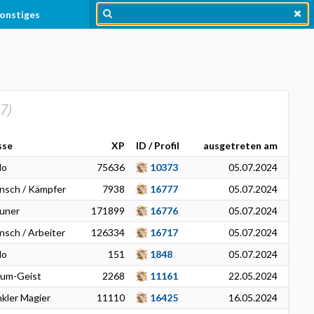
onstiges
7
)
sse
XP
ID / Profil
ausgetreten am
lo
75636
10373
05.07.2024
nsch / Kämpfer
7938
16777
05.07.2024
uner
171899
16776
05.07.2024
sch / Arbeiter
126334
16717
05.07.2024
lo
151
1848
05.07.2024
rum-Geist
2268
11161
22.05.2024
kler Magier
11110
16425
16.05.2024