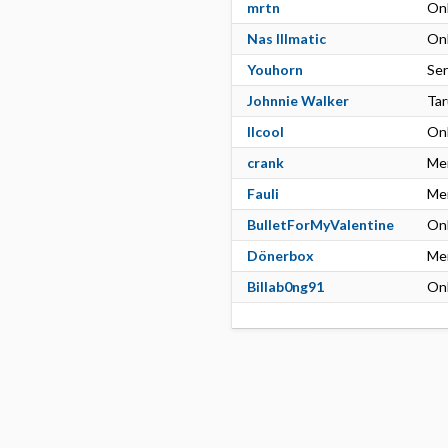
mrtn
On
Nas IIImatic
On
Youhorn
Se
Johnnie Walker
Tar
llcool
On
crank
Me
Fauli
Me
BulletForMyValentine
On
Dönerbox
Men
Billab0ng91
On