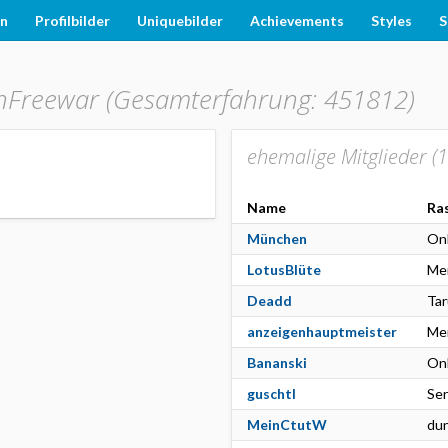
en
Profilbilder
Uniquebilder
Achievements
Styles
S
nFreewar (Gesamterfahrung: 451812)
ehemalige Mitglieder (
1
Name
Ra
München
On
LotusBlüte
Me
Deadd
Tar
anzeigenhauptmeister
Men
Bananski
On
guschtl
Se
MeinCtutW
dun