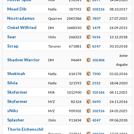
Muad Dib
Natla
187592
103226
08.10.2017
Nostradamus
Quarren
2045386
7807
27.07.2025
Onkel Wilfried
DM
1648530
1479
24.09.2013
Saar
Onlo
266323
5656
13.12.2018
Scrap
Taruner
671881
8247
30.10.2018
keine
Shadow Warrior
DM
94649
102406
Angabe
Shekinah
Natla
614178
7300
01.02.2016
Silvia
Natla
121593
2552
18.04.2020
Skyfarmer
M/A
1012900
103186
04.11.2025
Skyfarmer
M/Z
82126
3690
26.11.2016
sNikz
M/Z
909302
102526
24.05.2025
Splasher
Onlo
911434
4247
09.06.2018
Thorin Eichenschil
Taruner
227916
102746
17.04.2021