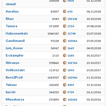
100038
3603
02.12.2018
chmuli
Aurelius
81837
630
06.11.2018
Rhao
8143
103146
30.10.2018
Tamyra
251009
2534
29.08.2018
Habsonenhals
1064145
13748
22.07.2018
Gandimandi
95228
103066
25.05.2018
Lym_Asouv
36967
1669
04.03.2018
Erzkämpfer
2115
1680
30.10.2017
Shiranyo
358862
102766
23.10.2017
Vollkontakt
111912
1890
25.05.2017
Born2Proll
1243507
102986
21.12.2016
Yakuuz
102605
4433
13.12.2016
burchi
146332
9739
26.11.2016
Miezekatze
252890
102686
03.10.2016