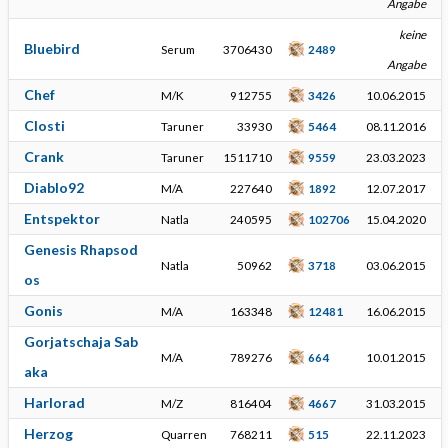
Angabe
keine
Bluebird
Serum
3706430
2489
Angabe
Chef
M/K
912755
3426
10.06.2015
Closti
Taruner
33930
5464
08.11.2016
Crank
Taruner
1511710
9559
23.03.2023
Diablo92
M/A
227640
1892
12.07.2017
Entspektor
Natla
240595
102706
15.04.2020
Genesis Rhapsod
Natla
50962
3718
03.06.2015
os
Gonis
M/A
163348
12481
16.06.2015
Gorjatschaja Sab
M/A
789276
664
10.01.2015
aka
Harlorad
M/Z
816404
4667
31.03.2015
Herzog
Quarren
768211
515
22.11.2023