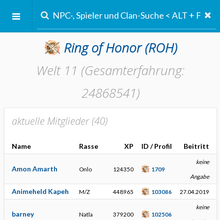
Ring of Honor
(ROH)
Welt 11 (Gesamterfahrung:
24868541)
aktuelle Mitglieder (
40
)
Name
Rasse
XP
ID / Profil
Beitritt
keine
Amon Amarth
Onlo
124350
1709
Angabe
Animeheld Kapeh
M/Z
448965
103086
27.04.2019
keine
barney
Natla
379200
102506