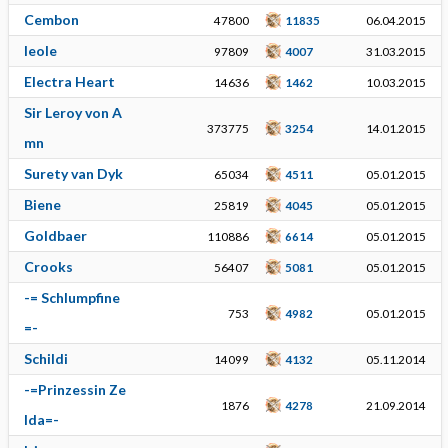
Cembon
47800
11835
06.04.2015
leole
97809
4007
31.03.2015
Electra Heart
14636
1462
10.03.2015
Sir Leroy von A
373775
3254
14.01.2015
mn
Surety van Dyk
65034
4511
05.01.2015
Biene
25819
4045
05.01.2015
Goldbaer
110886
6614
05.01.2015
Crooks
56407
5081
05.01.2015
-= Schlumpfine
753
4982
05.01.2015
=-
Schildi
14099
4132
05.11.2014
-=Prinzessin Ze
1876
4278
21.09.2014
lda=-