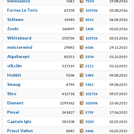
ReneSaince
7641
7534
29.08.2016
Fortex Le Toris
67258
102906
03.08.2016
Schlawo
14940
4341
06.04.2016
Zonki
160499
1408
03.02.2016
Whitebeard
250734
102926
03.01.2016
meisterwind
29892
6006
29.11.2015
Algaliarept
82551
3204
01.10.2015
v0Lc0m
317319
3111
01.10.2015
Hobbit
9204
5488
09.08.2015
Smaug
4794
5422
09.08.2015
Shro
412718
102726
09.07.2015
Element
1299362
102806
23.06.2015
Pinsel
241427
3739
17.06.2015
Captain Iglo
581508
2020
02.05.2015
Priest Vallon
8345
3446
01.05.2015