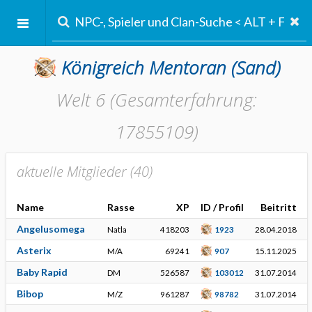
Königreich Mentoran
(Sand)
Welt 6 (Gesamterfahrung:
17855109)
aktuelle Mitglieder (
40
)
Name
Rasse
XP
ID / Profil
Beitritt
Angelusomega
Natla
418203
1923
28.04.2018
Asterix
M/A
69241
907
15.11.2025
Baby Rapid
DM
526587
103012
31.07.2014
Bibop
M/Z
961287
98782
31.07.2014