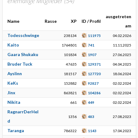
ehemalige Mitglieder (
54
)
ausgetreten
Name
Rasse
XP
ID / Profil
am
Todesschwinge
238134
111975
04.02.2026
Kaito
1764801
741
11.11.2025
Gaara Shukaku
101834
1907
27.06.2025
Bruder Tuck
47635
129371
04.04.2025
Ayslinn
181517
127720
18.06.2024
KeKs
152882
92827
02.02.2024
Jinx
863821
104286
02.02.2024
Nikita
661
449
02.02.2024
RagnarrDerHel
1356
483
27.08.2023
d
Taranga
786322
1143
17.04.2023