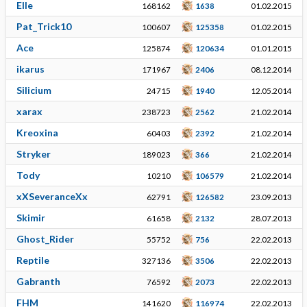
Elle
168162
1638
01.02.2015
Pat_Trick10
100607
125358
01.02.2015
Ace
125874
120634
01.01.2015
ikarus
171967
2406
08.12.2014
Silicium
24715
1940
12.05.2014
xarax
238723
2562
21.02.2014
Kreoxina
60403
2392
21.02.2014
Stryker
189023
366
21.02.2014
Tody
10210
106579
21.02.2014
xXSeveranceXx
62791
126582
23.09.2013
Skimir
61658
2132
28.07.2013
Ghost_Rider
55752
756
22.02.2013
Reptile
327136
3506
22.02.2013
Gabranth
76592
2073
22.02.2013
FHM
141620
116974
22.02.2013