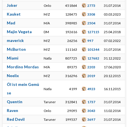
Joker
Onlo
451864
2773
31.07.2014
Kauket
M/Z
128475
3308
03.03.2023
Mad
M/A
398985
2504
31.07.2014
Majin Vegeta
DM
192616
127115
25.04.2018
maverick
M/Z
26256
997
07.02.2022
McBurton
M/Z
111163
101344
31.07.2014
Miami
Natla
807725
127682
31.12.2022
Mordino Mordas
M/A
89375
2203
17.06.2020
Neelix
M/Z
316296
2019
20.12.2015
Öl ist mein Gemü
Natla
4199
4923
16.11.2015
se
Quentin
Taruner
312841
1737
31.07.2014
Raven
Onlo
29095
3043
11.02.2014
Red Devil
Taruner
199537
3697
31.07.2014