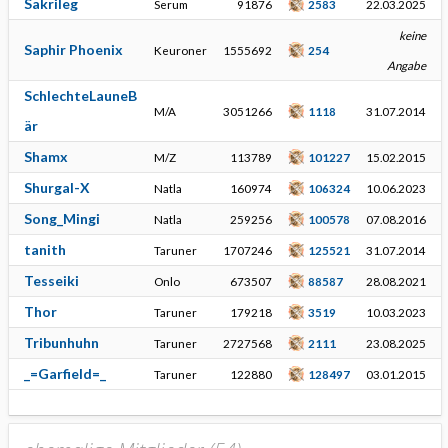
Sakrileg
Serum
91876
2583
22.03.2025
keine
Saphir Phoenix
Keuroner
1555692
254
Angabe
SchlechteLauneB
M/A
3051266
1118
31.07.2014
är
Shamx
M/Z
113789
101227
15.02.2015
Shurgal-X
Natla
160974
106324
10.06.2023
Song_Mingi
Natla
259256
100578
07.08.2016
tanith
Taruner
1707246
125521
31.07.2014
Tesseiki
Onlo
673507
88587
28.08.2021
Thor
Taruner
179218
3519
10.03.2023
Tribunhuhn
Taruner
2727568
2111
23.08.2025
_=Garfield=_
Taruner
122880
128497
03.01.2015