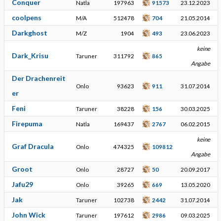
Conquer
Natla
197963
91573
23.12.2023
coolpens
M/A
512478
704
21.05.2014
Darkghost
M/Z
1904
493
23.06.2023
keine
Dark_Krisu
Taruner
311792
865
Angabe
Der Drachenreit
Onlo
93623
911
31.07.2014
er
Feni
Taruner
38228
156
30.03.2025
Firepuma
Natla
169437
2767
06.02.2015
keine
Graf Dracula
Onlo
474325
109812
Angabe
Groot
Onlo
28727
50
20.09.2017
Jafu29
Onlo
39265
669
13.05.2020
Jak
Taruner
102738
2442
31.07.2014
John Wick
Taruner
197612
2986
09.03.2025