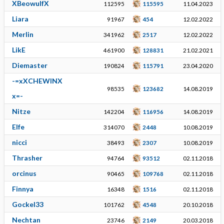
XBeowulfX
112595
115595
11.04.2023
Liara
91967
454
12.02.2022
Merlin
341962
2517
12.02.2022
LikE
461900
128831
21.02.2021
Diemaster
190824
115791
23.04.2020
-=xXCHEWINX
98535
123682
14.08.2019
x=-
Nitze
142204
116956
14.08.2019
Elfe
314070
2448
10.08.2019
nicci
38493
2307
10.08.2019
Thrasher
94764
93512
02.11.2018
orcinus
90465
109768
02.11.2018
Finnya
16348
1516
02.11.2018
Gockel33
101762
4548
20.10.2018
Nechtan
23746
2149
20.03.2018