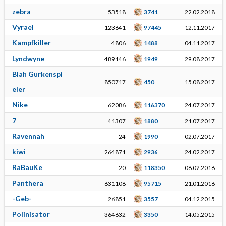
zebra
53518
3741
22.02.2018
Vyrael
123641
97445
12.11.2017
Kampfkiller
4806
1488
04.11.2017
Lyndwyne
489146
1949
29.08.2017
Blah Gurkenspi
850717
450
15.08.2017
eler
Nike
62086
116370
24.07.2017
7
41307
1880
21.07.2017
Ravennah
24
1990
02.07.2017
kiwi
264871
2936
24.02.2017
RaBauKe
20
118350
08.02.2016
Panthera
631108
95715
21.01.2016
-Geb-
26851
3557
04.12.2015
Polinisator
364632
3350
14.05.2015