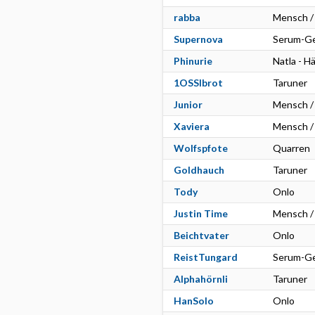
rabba
Mensch /
Supernova
Serum-Ge
Phinurie
Natla - H
1OSSIbrot
Taruner
Junior
Mensch /
Xaviera
Mensch /
Wolfspfote
Quarren
Goldhauch
Taruner
Tody
Onlo
Justin Time
Mensch /
Beichtvater
Onlo
ReistTungard
Serum-Ge
Alphahörnli
Taruner
HanSolo
Onlo