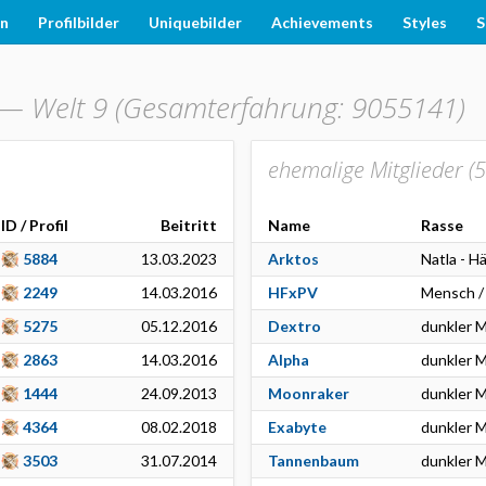
en
Profilbilder
Uniquebilder
Achievements
Styles
S
—
Welt 9 (Gesamterfahrung: 9055141)
ehemalige Mitglieder (
5
ID / Profil
Beitritt
Name
Rasse
5884
13.03.2023
Arktos
Natla - H
2249
14.03.2016
HFxPV
Mensch /
5275
05.12.2016
Dextro
dunkler M
2863
14.03.2016
Alpha
dunkler M
1444
24.09.2013
Moonraker
dunkler M
4364
08.02.2018
Exabyte
dunkler M
3503
31.07.2014
Tannenbaum
dunkler M