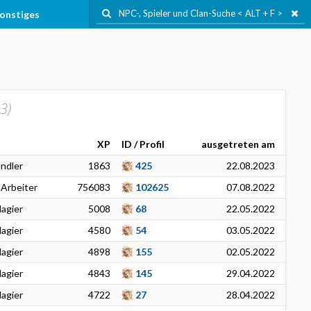
onstiges
3
)
XP
ID / Profil
ausgetreten am
ändler
1863
425
22.08.2023
 Arbeiter
756083
102625
07.08.2022
agier
5008
68
22.05.2022
agier
4580
54
03.05.2022
agier
4898
155
02.05.2022
agier
4843
145
29.04.2022
agier
4722
27
28.04.2022