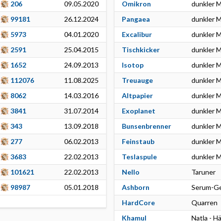
206
09.05.2020
Omikron
dunkler M
99181
26.12.2024
Pangaea
dunkler M
5973
04.01.2020
Excalibur
dunkler M
2591
25.04.2015
Tischkicker
dunkler M
1652
24.09.2013
Isotop
dunkler M
112076
11.08.2025
Treuauge
dunkler M
8062
14.03.2016
Altpapier
dunkler M
3841
31.07.2014
Exoplanet
dunkler M
343
13.09.2018
Bunsenbrenner
dunkler M
277
06.02.2013
Feinstaub
dunkler M
3683
22.02.2013
Teslaspule
dunkler M
101621
22.02.2013
Nello
Taruner
98987
05.01.2018
Ashborn
Serum-Ge
HardCore
Quarren
Khamul
Natla - H