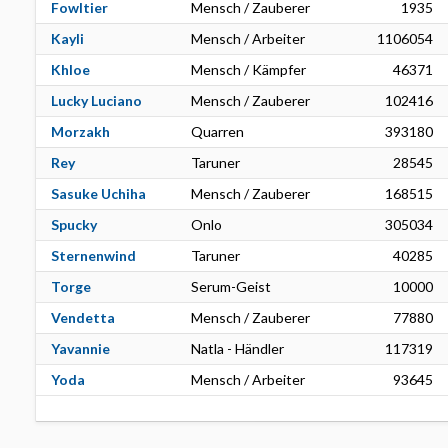
Fowltier
Mensch / Zauberer
1935
Kayli
Mensch / Arbeiter
1106054
Khloe
Mensch / Kämpfer
46371
Lucky Luciano
Mensch / Zauberer
102416
Morzakh
Quarren
393180
Rey
Taruner
28545
Sasuke Uchiha
Mensch / Zauberer
168515
Spucky
Onlo
305034
Sternenwind
Taruner
40285
Torge
Serum-Geist
10000
Vendetta
Mensch / Zauberer
77880
Yavannie
Natla - Händler
117319
Yoda
Mensch / Arbeiter
93645