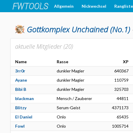
Allgemein
Nickwechsel
Ranglist
Gottkomplex Unchained
(No.1)
aktuelle Mitglieder (
20
)
Name
Rasse
XP
3rr0r
dunkler Magier
640367
Ayane
dunkler Magier
110759
Bibi B
dunkler Magier
325703
blackman
Mensch / Zauberer
44811
Blitzy
Serum-Geist
4371173
El Daniel
Onlo
65435
Fowl
Onlo
1005714