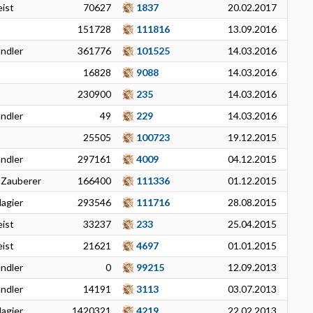
ist
70627
1837
20.02.2017
151728
111816
13.09.2016
ändler
361776
101525
14.03.2016
16828
9088
14.03.2016
230900
235
14.03.2016
ändler
49
229
14.03.2016
25505
100723
19.12.2015
ändler
297161
4009
04.12.2015
 Zauberer
166400
111336
01.12.2015
agier
293546
111716
28.08.2015
ist
33237
233
25.04.2015
ist
21621
4697
01.01.2015
ändler
0
99215
12.09.2013
ändler
14191
3113
03.07.2013
agier
1420321
4219
22.02.2013