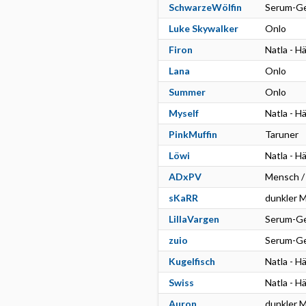
SchwarzeWölfin
Serum-Ge
Luke Skywalker
Onlo
Firon
Natla - H
Lana
Onlo
Summer
Onlo
Myself
Natla - H
PinkMuffin
Taruner
Löwi
Natla - H
ADxPV
Mensch /
sKaRR
dunkler M
LillaVargen
Serum-Ge
zuio
Serum-Ge
Kugelfisch
Natla - H
Swiss
Natla - H
Auron
dunkler M