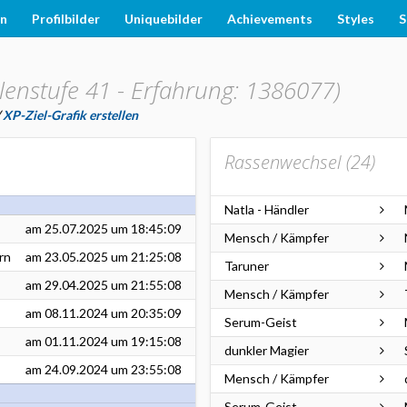
en
Profilbilder
Uniquebilder
Achievements
Styles
S
lenstufe 41 - Erfahrung: 1386077)
/
XP-Ziel-Grafik erstellen
Rassenwechsel (
24
)
Natla - Händler
am
25.07.2025
um 18:45:09
Mensch / Kämpfer
rn
am
23.05.2025
um 21:25:08
Taruner
am
29.04.2025
um 21:55:08
Mensch / Kämpfer
am
08.11.2024
um 20:35:09
Serum-Geist
am
01.11.2024
um 19:15:08
dunkler Magier
am
24.09.2024
um 23:55:08
Mensch / Kämpfer
Serum-Geist