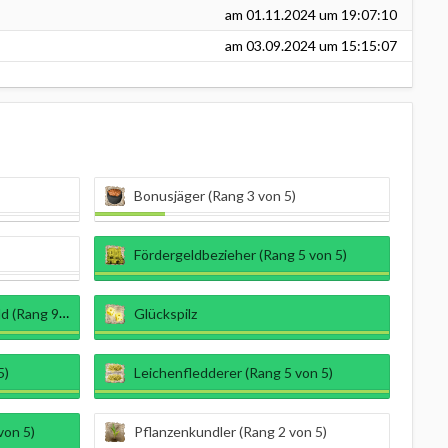
am
01.11.2024
um 19:07:10
am
03.09.2024
um 15:15:07
Bonusjäger (Rang 3 von 5)
Fördergeldbezieher (Rang 5 von 5)
ang 9 von 9)
Glückspilz
5)
Leichenfledderer (Rang 5 von 5)
von 5)
Pflanzenkundler (Rang 2 von 5)