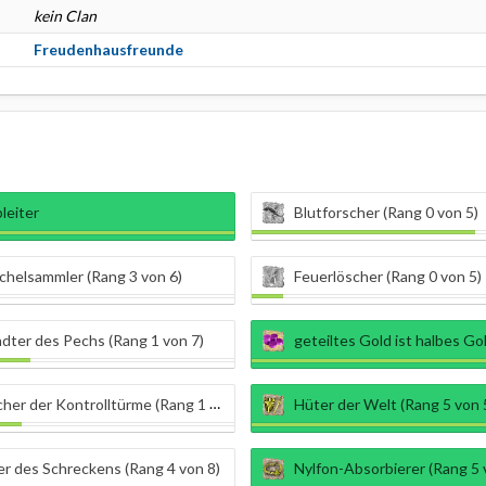
kein Clan
Freudenhausfreunde
bleiter
Blutforscher (Rang 0 von 5)
chelsammler (Rang 3 von 6)
Feuerlöscher (Rang 0 von 5)
dter des Pechs (Rang 1 von 7)
geteiltes Gold ist halbes Gold (R
er der Kontrolltürme (Rang 1 von 5)
Hüter der Welt (Rang 5 von 
r des Schreckens (Rang 4 von 8)
Nylfon-Absorbierer (Rang 5 