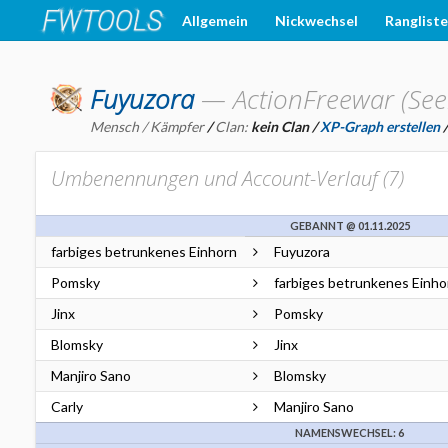
Allgemein
Nickwechsel
Ranglist
Fuyuzora
—
ActionFreewar (See
Mensch / Kämpfer
/
Clan:
kein Clan
/
XP-Graph erstellen
Umbenennungen und Account-Verlauf (
7
)
GEBANNT @ 01.11.2025
farbiges betrunkenes Einhorn
Fuyuzora
Pomsky
farbiges betrunkenes Einho
Jinx
Pomsky
Blomsky
Jinx
Manjiro Sano
Blomsky
Carly
Manjiro Sano
NAMENSWECHSEL: 6