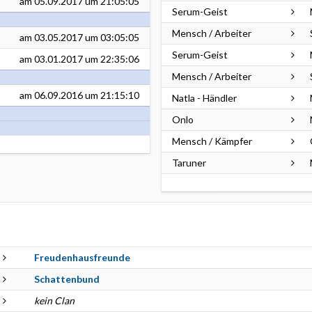
am
05.09.2017
um 21:05:05
Serum-Geist
Mensch / Arbeiter
am
03.05.2017
um 03:05:05
Serum-Geist
am
03.01.2017
um 22:35:06
Mensch / Arbeiter
am
06.09.2016
um 21:15:10
Natla - Händler
Onlo
Mensch / Kämpfer
Taruner
Freudenhausfreunde
Schattenbund
kein Clan