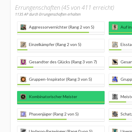
Errungenschaften (45 von 411 erreicht)
1135
AP durch Errungenschaften erhalten
Aggressorvernichter (Rang 2 von 5)
Auf i
Einzelkämpfer (Rang 2 von 5)
Eissta
Gesandter des Glücks (Rang 3 von 7)
Gesan
Gruppen-Inspirator (Rang 3 von 5)
Grupp
Kombinatorischer Meister
Meiste
Phasenjäger (Rang 2 von 5)
Schatz
Undaron-Bezwinger (Rang 0 von 5)
Unermü