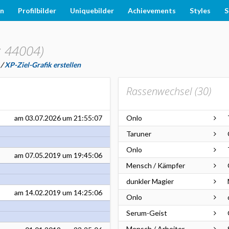
en
Profilbilder
Uniquebilder
Achievements
Styles
S
: 44004)
/
XP-Ziel-Grafik erstellen
Rassenwechsel (
30
)
am
03.07.2026
um 21:55:07
Onlo
Taruner
Onlo
am
07.05.2019
um 19:45:06
Mensch / Kämpfer
dunkler Magier
am
14.02.2019
um 14:25:06
Onlo
Serum-Geist
Mensch / Arbeiter