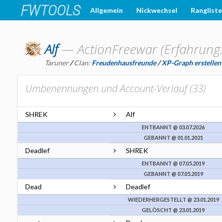
Allgemein
Nickwechsel
Ranglist
Alf
—
ActionFreewar (Erfahrung
Taruner
/
Clan:
Freudenhausfreunde
/
XP-Graph erstellen
Umbenennungen und Account-Verlauf (
33
)
SHREK
Alf
ENTBANNT @ 03.07.2026
GEBANNT @ 01.01.2021
Deadlef
SHREK
ENTBANNT @ 07.05.2019
GEBANNT @ 07.05.2019
Dead
Deadlef
WIEDERHERGESTELLT @ 23.01.2019
GELÖSCHT @ 23.01.2019