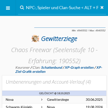
Gewitterziege
Chaos Freewar (Seelenstufe 10 -
Erfahrung: 190552)
Keuroner
/
Clan:
Schattenbund
/
XP-Graph erstellen
/
XP-
Ziel-Grafik erstellen
Umbenennungen und Account-Verlauf (
4
)
GELÖSCHT @ 18.10.2025
Nova
Gewitterziege
30.06.2025
Schwarm-Königin
Nova
19.08.2024