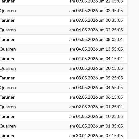
Taruner
am
09.05.2026
um 22:05:05
Quarren
am
09.05.2026
um 02:45:05
Taruner
am
09.05.2026
um 00:35:05
Quarren
am
06.05.2026
um 02:25:05
Taruner
am
05.05.2026
um 08:05:04
Quarren
am
04.05.2026
um 13:55:05
Taruner
am
04.05.2026
um 04:15:04
Quarren
am
03.05.2026
um 20:15:05
Taruner
am
03.05.2026
um 05:25:05
Quarren
am
03.05.2026
um 04:55:05
Taruner
am
02.05.2026
um 06:15:05
Quarren
am
02.05.2026
um 01:25:04
Taruner
am
01.05.2026
um 10:25:05
Quarren
am
01.05.2026
um 01:35:05
Taruner
am
30.04.2026
um 07:15:05