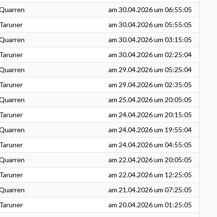
Quarren
am
30.04.2026
um 06:55:05
Taruner
am
30.04.2026
um 05:55:05
Quarren
am
30.04.2026
um 03:15:05
Taruner
am
30.04.2026
um 02:25:04
Quarren
am
29.04.2026
um 05:25:04
Taruner
am
29.04.2026
um 02:35:05
Quarren
am
25.04.2026
um 20:05:05
Taruner
am
24.04.2026
um 20:15:05
Quarren
am
24.04.2026
um 19:55:04
Taruner
am
24.04.2026
um 04:55:05
Quarren
am
22.04.2026
um 20:05:05
Taruner
am
22.04.2026
um 12:25:05
Quarren
am
21.04.2026
um 07:25:05
Taruner
am
20.04.2026
um 01:25:05