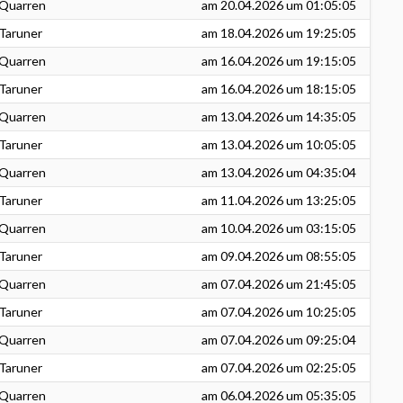
Quarren
am
20.04.2026
um 01:05:05
Taruner
am
18.04.2026
um 19:25:05
Quarren
am
16.04.2026
um 19:15:05
Taruner
am
16.04.2026
um 18:15:05
Quarren
am
13.04.2026
um 14:35:05
Taruner
am
13.04.2026
um 10:05:05
Quarren
am
13.04.2026
um 04:35:04
Taruner
am
11.04.2026
um 13:25:05
Quarren
am
10.04.2026
um 03:15:05
Taruner
am
09.04.2026
um 08:55:05
Quarren
am
07.04.2026
um 21:45:05
Taruner
am
07.04.2026
um 10:25:05
Quarren
am
07.04.2026
um 09:25:04
Taruner
am
07.04.2026
um 02:25:05
Quarren
am
06.04.2026
um 05:35:05