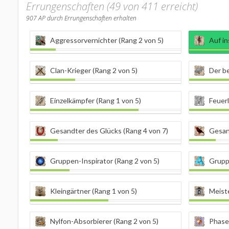
Errungenschaften (49 von 411 erreicht)
907
AP durch Errungenschaften erhalten
Aggressorvernichter (Rang 2 von 5)
Auf i
Clan-Krieger (Rang 2 von 5)
Der be
Einzelkämpfer (Rang 1 von 5)
Feuerl
Gesandter des Glücks (Rang 4 von 7)
Gesan
Gruppen-Inspirator (Rang 2 von 5)
Grupp
Kleingärtner (Rang 1 von 5)
Meiste
Nylfon-Absorbierer (Rang 2 von 5)
Phasen