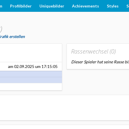
en
Profilbilder
Uniquebilder
Achievements
Styles
S
)
afik erstellen
Rassenwechsel (
0
)
Dieser Spieler hat seine Rasse bi
am
02.09.2025
um 17:15:05