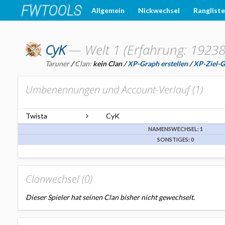
Allgemein
Nickwechsel
Ranglist
CyK
—
Welt 1 (Erfahrung: 19238
Taruner
/
Clan:
kein Clan
/
XP-Graph erstellen
/
XP-Ziel-Gr
Umbenennungen und Account-Verlauf (
1
)
Twista
CyK
NAMENSWECHSEL: 1
SONSTIGES: 0
Clanwechsel (
0
)
Dieser Spieler hat seinen Clan bisher nicht gewechselt.