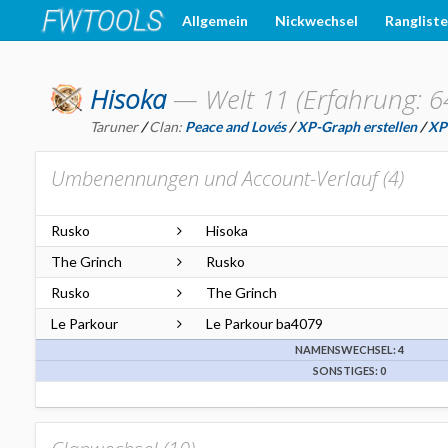
Allgemein
Nickwechsel
Ranglist
Hisoka
—
Welt 11 (Erfahrung: 6
Taruner
/
Clan:
Peace and Lovés
/
XP-Graph erstellen
/
XP-
Umbenennungen und Account-Verlauf (
4
)
Rusko
Hisoka
The Grinch
Rusko
Rusko
The Grinch
Le Parkour
Le Parkour ba4079
NAMENSWECHSEL: 4
SONSTIGES: 0