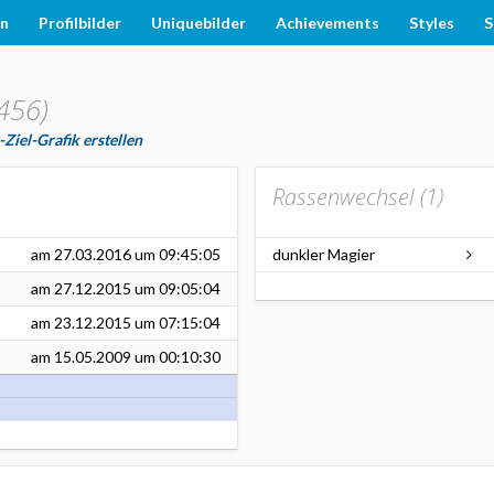
en
Profilbilder
Uniquebilder
Achievements
Styles
S
456)
Ziel-Grafik erstellen
Rassenwechsel (
1
)
am
27.03.2016
um 09:45:05
dunkler Magier
am
27.12.2015
um 09:05:04
am
23.12.2015
um 07:15:04
am
15.05.2009
um 00:10:30