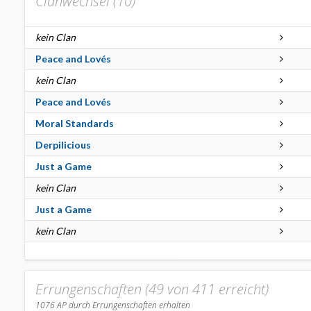
Clanwechsel (
10
)
kein Clan
Peace and Lovés
kein Clan
Peace and Lovés
Moral Standards
Derpilicious
Just a Game
kein Clan
Just a Game
kein Clan
Errungenschaften (49 von 411 erreicht)
1076
AP durch Errungenschaften erhalten