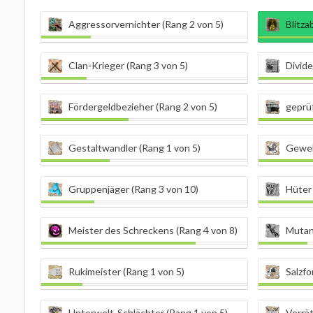
Aggressorvernichter (Rang 2 von 5)
Blitza
Clan-Krieger (Rang 3 von 5)
Divide
Fördergeldbezieher (Rang 2 von 5)
geprüf
Gestaltwandler (Rang 1 von 5)
Geweb
Gruppenjäger (Rang 3 von 10)
Hüter 
Meister des Schreckens (Rang 4 von 8)
Mutan
Rukimeister (Rang 1 von 5)
Salzfo
Unterwelt-Schlächter (Rang 1 von 5)
Verrät