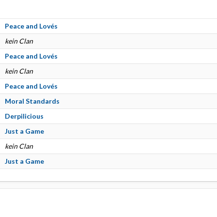
Peace and Lovés
kein Clan
Peace and Lovés
kein Clan
Peace and Lovés
Moral Standards
Derpilicious
Just a Game
kein Clan
Just a Game