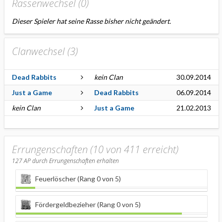
Rassenwechsel (
0
)
Dieser Spieler hat seine Rasse bisher nicht geändert.
Clanwechsel (
3
)
Dead Rabbits
kein Clan
30.09.2014
Just a Game
Dead Rabbits
06.09.2014
kein Clan
Just a Game
21.02.2013
Errungenschaften (10 von 411 erreicht)
127
AP durch Errungenschaften erhalten
Feuerlöscher (Rang 0 von 5)
Fördergeldbezieher (Rang 0 von 5)