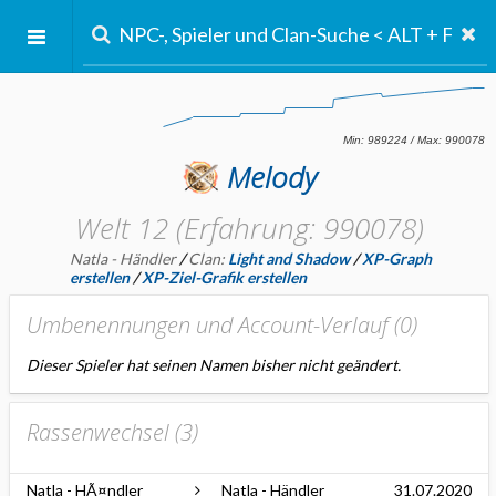
Melody
Welt 12 (Erfahrung: 990078)
Natla - Händler
/
Clan:
Light and Shadow
/
XP-Graph
erstellen
/
XP-Ziel-Grafik erstellen
Umbenennungen und Account-Verlauf (
0
)
Dieser Spieler hat seinen Namen bisher nicht geändert.
Rassenwechsel (
3
)
Natla - HÃ¤ndler
Natla - Händler
31.07.2020