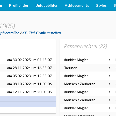
en
Profilbilder
Uniquebilder
Achievements
Styles
S
1000)
ph erstellen
/
XP-Ziel-Grafik erstellen
Rassenwechsel (
22
)
am
30.09.2025
um 04:45:07
dunkler Magier
am
28.11.2024
um 16:55:07
Taruner
am
05.02.2023
um 12:55:07
dunkler Magier
am
08.10.2022
um 11:05:06
Mensch / Zauberer
am
12.11.2021
um 20:05:05
dunkler Magier
Mensch / Zauberer
dunkler Magier
Mensch / Kämpfer