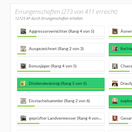
Errungenschaften (273 von 411 erreicht)
12725
AP durch Errungenschaften erhalten
Aggressorvernichter (Rang 4 von 5)
Äonen
Ausgezeichnet (Rang 2 von 3)
Bei H
Bonusjäger (Rang 4 von 5)
Chaosl
Dividendenkönig (Rang 5 von 5)
Draufg
Eisstachelsammler (Rang 2 von 6)
explos
geprüfter Landvermesser (Rang 4 von 5)
Gesan