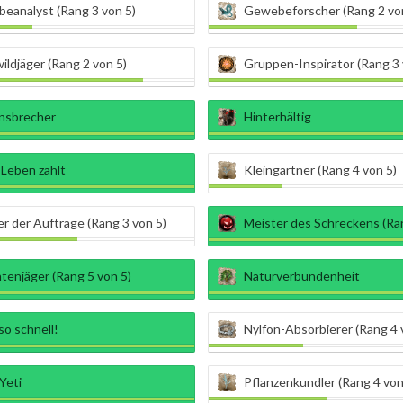
eanalyst (Rang 3 von 5)
Gewebeforscher (Rang 2 vo
ldjäger (Rang 2 von 5)
Gruppen-Inspirator (Rang 3 
nsbrecher
Hinterhältig
 Leben zählt
Kleingärtner (Rang 4 von 5)
r der Aufträge (Rang 3 von 5)
Meister des Schreckens (Ran
tenjäger (Rang 5 von 5)
Naturverbundenheit
so schnell!
Nylfon-Absorbierer (Rang 4 
Yeti
Pflanzenkundler (Rang 4 von