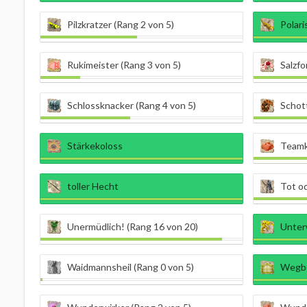
Pilzkratzer (Rang 2 von 5)
Polari
Rukimeister (Rang 3 von 5)
Salzfo
Schlossknacker (Rang 4 von 5)
Schott
Stärkekoloss
Teamk
toller Hecht
Tot od
Unermüdlich! (Rang 16 von 20)
Unterw
Waidmannsheil (Rang 0 von 5)
Wegbe