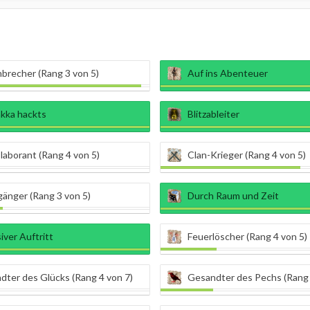
brecher (Rang 3 von 5)
Auf ins Abenteuer
akka hackts
Blitzableiter
aborant (Rang 4 von 5)
Clan-Krieger (Rang 4 von 5)
änger (Rang 3 von 5)
Durch Raum und Zeit
iver Auftritt
Feuerlöscher (Rang 4 von 5)
dter des Glücks (Rang 4 von 7)
Gesandter des Pechs (Rang 