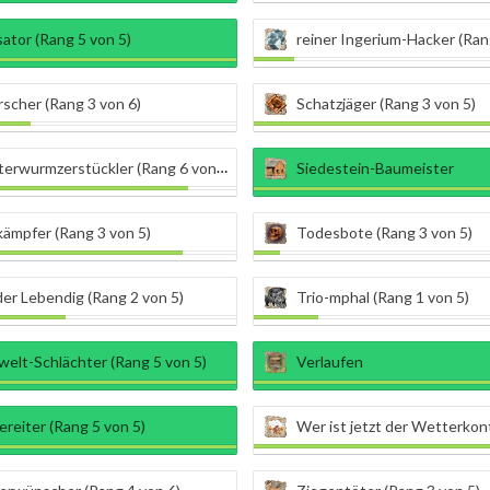
sator (Rang 5 von 5)
reiner Ingerium-Hacker (Ran
rscher (Rang 3 von 6)
Schatzjäger (Rang 3 von 5)
erwurmzerstückler (Rang 6 von 7)
Siedestein-Baumeister
ämpfer (Rang 3 von 5)
Todesbote (Rang 3 von 5)
er Lebendig (Rang 2 von 5)
Trio-mphal (Rang 1 von 5)
elt-Schlächter (Rang 5 von 5)
Verlaufen
reiter (Rang 5 von 5)
Wer ist jetzt der Wetterkontroll-Magier 