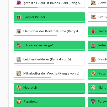
geteiltes Gold ist halbes Gold (Rang 6 von 9)
Geweb
Großer Bruder
Großwi
Herrscher der Kontrolltürme (Rang 4 von 5)
Herze
Ich versetze Berge!
Jedes
Leichenfledderer (Rang 4 von 5)
Meiste
Mitarbeiter der Woche (Rang 2 von 5)
Mutan
Neureich
Nicht 
Paradoxon
Party-