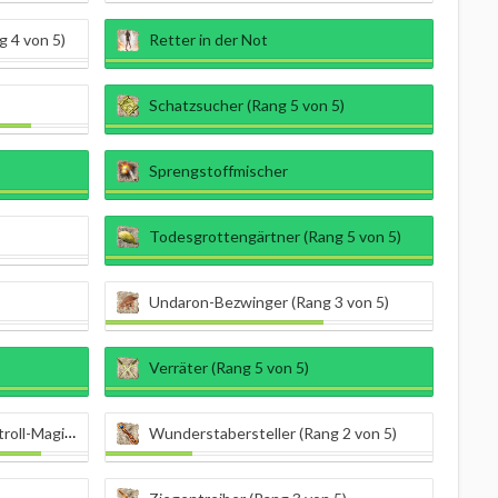
g 4 von 5)
Retter in der Not
Schatzsucher (Rang 5 von 5)
Sprengstoffmischer
Todesgrottengärtner (Rang 5 von 5)
Undaron-Bezwinger (Rang 3 von 5)
Verräter (Rang 5 von 5)
(Rang 3 von 5)
Wunderstabersteller (Rang 2 von 5)