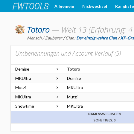
Allgemein
Nickwechsel
Ranglist
Totoro
—
Welt 13 (Erfahrung: 4
Mensch / Zauberer
/
Clan:
Der einzig wahre Clan
/
XP-Gra
Umbenennungen und Account-Verlauf (
5
)
Demise
Totoro
MKUltra
Demise
Mutzi
MKUltra
MKUltra
Mutzi
Showtime
MKUltra
NAMENSWECHSEL: 5
SONSTIGES: 0