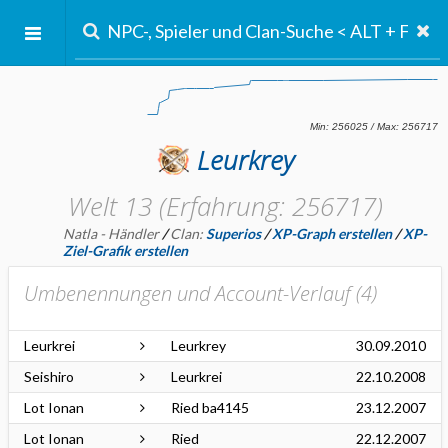
Leurkrey
Welt 13 (Erfahrung: 256717)
Natla - Händler
/
Clan:
Superios
/
XP-Graph erstellen
/
XP-
Ziel-Grafik erstellen
Umbenennungen und Account-Verlauf (
4
)
Leurkrei
Leurkrey
30.09.2010
Seishiro
Leurkrei
22.10.2008
Lot Ionan
Ried ba4145
23.12.2007
Lot Ionan
Ried
22.12.2007