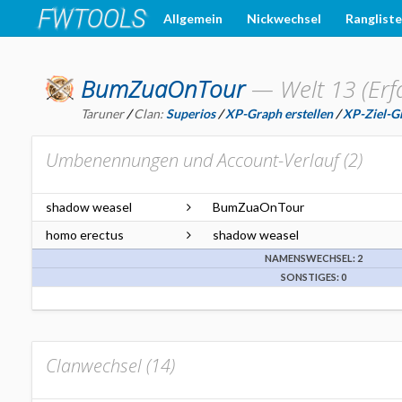
Allgemein
Nickwechsel
Ranglist
BumZuaOnTour
—
Welt 13 (Er
Taruner
/
Clan:
Superios
/
XP-Graph erstellen
/
XP-Ziel-Gr
Umbenennungen und Account-Verlauf (
2
)
shadow weasel
BumZuaOnTour
homo erectus
shadow weasel
NAMENSWECHSEL: 2
SONSTIGES: 0
Clanwechsel (
14
)