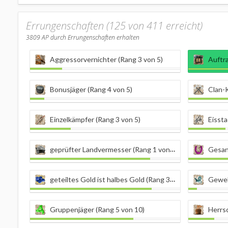
Errungenschaften (125 von 411 erreicht)
3809
AP durch Errungenschaften erhalten
Aggressorvernichter (Rang 3 von 5)
Auftr
Bonusjäger (Rang 4 von 5)
Clan-K
Einzelkämpfer (Rang 3 von 5)
Eissta
geprüfter Landvermesser (Rang 1 von 5)
Gesan
geteiltes Gold ist halbes Gold (Rang 3 von 9)
Geweb
Gruppenjäger (Rang 5 von 10)
Herrsch