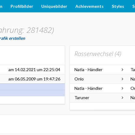
en
Profilbilder
Uniquebilder
Achievements
Styles
S
fahrung: 281482)
afik erstellen
Rassenwechsel (
4
)
am
14.02.2021
um 22:25:04
Natla - Händler
Ta
am
06.05.2009
um 19:47:26
Onlo
Na
Natla - Händler
O
Taruner
Na