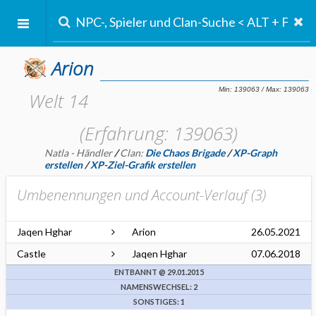
Arion
Welt 14
(Erfahrung: 139063)
Natla - Händler
/
Clan:
Die Chaos Brigade
/
XP-Graph
erstellen
/
XP-Ziel-Grafik erstellen
Umbenennungen und Account-Verlauf (
3
)
Jaqen Hghar
Arion
26.05.2021
Castle
Jaqen Hghar
07.06.2018
ENTBANNT @ 29.01.2015
NAMENSWECHSEL: 2
SONSTIGES: 1