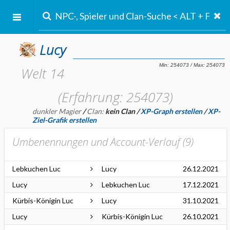
Lucy
Welt 14
(Erfahrung: 254073)
dunkler Magier
/
Clan:
kein Clan
/
XP-Graph erstellen
/
XP-
Ziel-Grafik erstellen
Umbenennungen und Account-Verlauf (
9
)
Lebkuchen Luc
Lucy
26.12.2021
Lucy
Lebkuchen Luc
17.12.2021
Kürbis-Königin Luc
Lucy
31.10.2021
Lucy
Kürbis-Königin Luc
26.10.2021