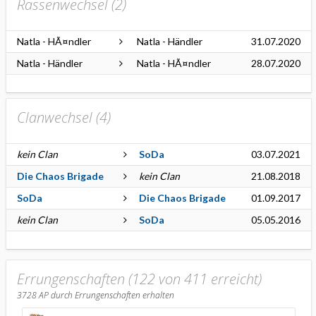
Rassenwechsel (
2
)
Natla - HÃ¤ndler
Natla - Händler
31.07.2020
Natla - Händler
Natla - HÃ¤ndler
28.07.2020
Clanwechsel (
4
)
kein Clan
SoDa
03.07.2021
Die Chaos Brigade
kein Clan
21.08.2018
SoDa
Die Chaos Brigade
01.09.2017
kein Clan
SoDa
05.05.2016
Errungenschaften (122 von 411 erreicht)
3728
AP durch Errungenschaften erhalten