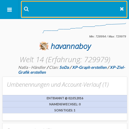
havannaboy
Welt 14 (Erfahrung: 729979)
Natla - Händler
/
Clan:
SoDa
/
XP-Graph erstellen
/
XP-Ziel-
Grafik erstellen
Umbenennungen und Account-Verlauf (
1
)
ENTBANNT @ 02.05.2016
NAMENSWECHSEL: 0
SONSTIGES: 1