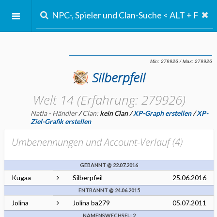
Silberpfeil
Welt 14 (Erfahrung: 279926)
Natla - Händler
/
Clan:
kein Clan
/
XP-Graph erstellen
/
XP-
Ziel-Grafik erstellen
Umbenennungen und Account-Verlauf (
4
)
GEBANNT @ 22.07.2016
Kugaa
Silberpfeil
25.06.2016
ENTBANNT @ 24.06.2015
Jolina
Jolina ba279
05.07.2011
NAMENSWECHSEL: 2