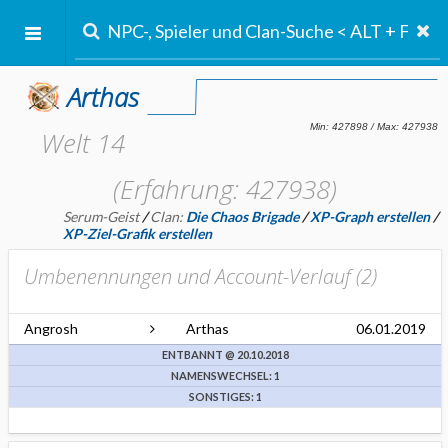
Arthas
Welt 14
(Erfahrung: 427938)
Serum-Geist
/
Clan:
Die Chaos Brigade
/
XP-Graph erstellen
/
XP-Ziel-Grafik erstellen
Umbenennungen und Account-Verlauf (
2
)
Angrosh
Arthas
06.01.2019
ENTBANNT @ 20.10.2018
NAMENSWECHSEL: 1
SONSTIGES: 1