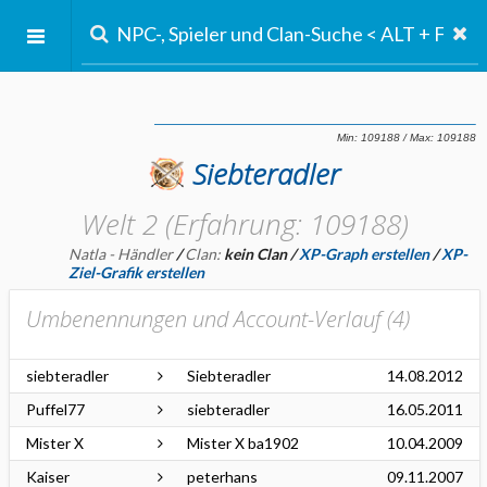
Siebteradler
Welt 2 (Erfahrung: 109188)
Natla - Händler
/
Clan:
kein Clan
/
XP-Graph erstellen
/
XP-
Ziel-Grafik erstellen
Umbenennungen und Account-Verlauf (
4
)
siebteradler
Siebteradler
14.08.2012
Puffel77
siebteradler
16.05.2011
Mister X
Mister X ba1902
10.04.2009
Kaiser
peterhans
09.11.2007