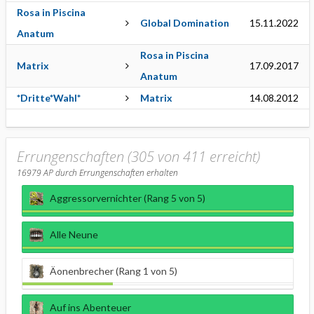
Rosa in Piscina
Global Domination
15.11.2022
Anatum
Rosa in Piscina
Matrix
17.09.2017
Anatum
*Dritte*Wahl*
Matrix
14.08.2012
Errungenschaften (305 von 411 erreicht)
16979
AP durch Errungenschaften erhalten
Aggressorvernichter (Rang 5 von 5)
Alle Neune
Äonenbrecher (Rang 1 von 5)
Auf ins Abenteuer