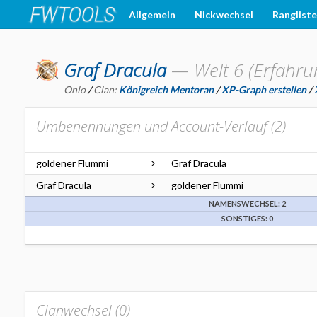
Allgemein
Nickwechsel
Ranglist
Graf Dracula
—
Welt 6 (Erfahru
Onlo
/
Clan:
Königreich Mentoran
/
XP-Graph erstellen
/
Umbenennungen und Account-Verlauf (
2
)
goldener Flummi
Graf Dracula
Graf Dracula
goldener Flummi
NAMENSWECHSEL: 2
SONSTIGES: 0
Clanwechsel (
0
)