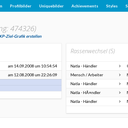
en
Profilbilder
Uniquebilder
Achievements
Styles
S
ng: 474326)
XP-Ziel-Grafik erstellen
Rassenwechsel (
5
)
am
14.09.2008
um 10:54:54
Natla - Händler
am
12.08.2008
um 22:26:09
Mensch / Arbeiter
Natla - Händler
Natla - HÃ¤ndler
Natla - Händler