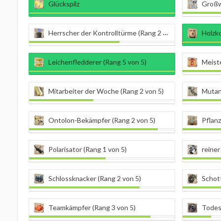
Glückspilz
Großwi
Herrscher der Kontrolltürme (Rang 2 von 5)
Holzk
Leichenfledderer (Rang 5 von 5)
Meiste
Mitarbeiter der Woche (Rang 2 von 5)
Mutan
Ontolon-Bekämpfer (Rang 2 von 5)
Pflanz
Polarisator (Rang 1 von 5)
reiner
Schlossknacker (Rang 2 von 5)
Schott
Teamkämpfer (Rang 3 von 5)
Todes