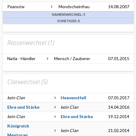
Peanutw
Mondscheinfrau
14.08.2007
NAMENSWECHSEL: 5
SONSTIGES: 0
Rassenwechsel (
1
)
Natla - Händler
Mensch / Zauberer
07.01.2015
Clanwechsel (
5
)
kein Clan
HeavensHell
07.05.2017
Ehre und Stärke
kein Clan
14.04.2016
kein Clan
Ehre und Stärke
19.12.2014
Königreich
kein Clan
21.02.2014
Mentoran