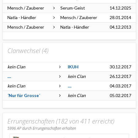
Mensch / Zauberer
Serum-Geist
14.12.2025
Natla - Händler
Mensch / Zauberer
28.01.2014
Mensch / Zauberer
Natla - Händler
04.12.2013
Clanwechsel (
4
)
kein Clan
IKUH
30.12.2017
....
kein Clan
26.12.2017
kein Clan
....
04.03.2017
´Nur für Grosse´
kein Clan
05.02.2017
Errungenschaften (182 von 411 erreicht)
5996
AP durch Errungenschaften erhalten