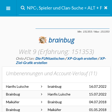
brainbug
Welt 9 (Erfahrung: 151353)
Onlo
/
Clan:
Die FUNtastischen
/
XP-Graph erstellen
/
XP-
Ziel-Grafik erstellen
Umbenennungen und Account-Verlauf (
11
)
Hanfis Luische
brainbug
16.07.2022
Brainbug
Hanfis Luische
15.07.2022
Maikäfer
Brainbug
04.07.2018
Brainbug
Maikäfer
01.05.2018