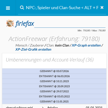
firlefax
ActionFreewar (Erfahrung: 79180)
Mensch / Zauberer
/
Clan:
kein Clan
/
XP-Graph erstellen
/
XP-Ziel-Grafik erstellen
Umbenennungen und Account-Verlauf (
36
)
GEBANNT @ 03.07.2026
ENTBANNT @ 06.03.2026
GEBANNT @ 10.11.2023
ENTBANNT @ 20.09.2023
GEBANNT @ 29.07.2022
ENTBANNT @ 05.05.2022
GEBANNT @ 11.01.2021
ahmad p4tron miri
firlefax
01.01.2021