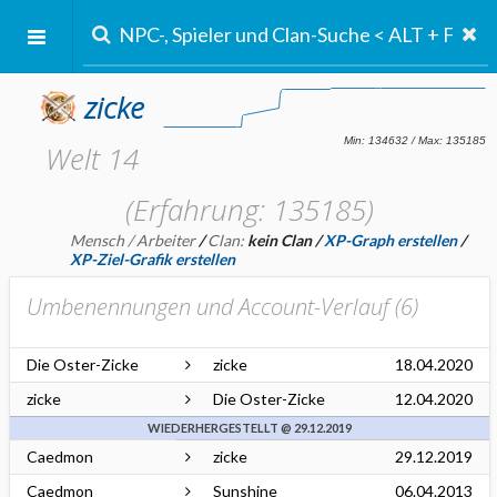
zicke
Welt 14
(Erfahrung: 135185)
Mensch / Arbeiter
/
Clan:
kein Clan
/
XP-Graph erstellen
/
XP-Ziel-Grafik erstellen
Umbenennungen und Account-Verlauf (
6
)
Die Oster-Zicke
zicke
18.04.2020
zicke
Die Oster-Zicke
12.04.2020
WIEDERHERGESTELLT @ 29.12.2019
Caedmon
zicke
29.12.2019
Caedmon
Sunshine
06.04.2013